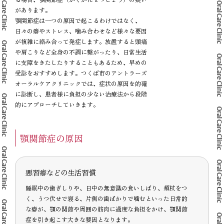
があります。
顎関節症は一つの原因で起こるわけではなく、
日々の癖やストレス、噛み合わせなど様々な要因
が複雑に絡み合って発症します。放置すると頭痛
や肩こりなど全身の不調に繋がったり、日常生活
に支障をきたしたりすることもあるため、早めの
受診をおすすめします。つくば市のアントラーズ
オーラルケアクリニックでは、症状の原因を的確
に診断し、患者様に負担の少ない治療法から段階
的にアプローチしていきます。
顎関節症の原因
悪習癖などの生活習慣
睡眠中の歯ぎしりや、日中の無意識の食いしばり、頬杖をつ
く、うつ伏せで寝る、片側の歯ばかりで噛むといった日常的
な癖が、顎の関節や周囲の筋肉に過度な負担をかけ、顎関節
症を引き起こす大きな要因となります。