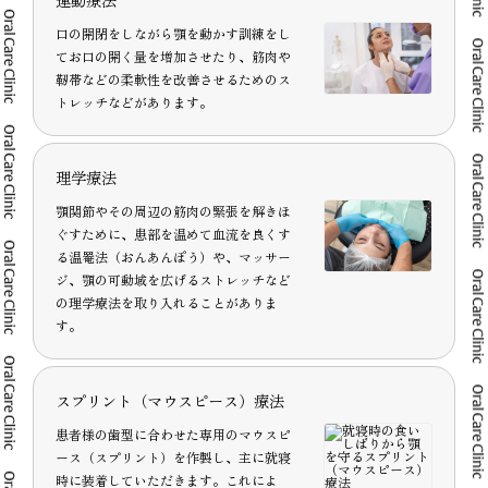
口の開閉をしながら顎を動かす訓練をし
てお口の開く量を増加させたり、筋肉や
靭帯などの柔軟性を改善させるためのス
トレッチなどがあります。
理学療法
顎関節やその周辺の筋肉の緊張を解きほ
ぐすために、患部を温めて血流を良くす
る温罨法（おんあんぽう）や、マッサー
ジ、顎の可動域を広げるストレッチなど
の理学療法を取り入れることがありま
す。
スプリント（マウスピース）療法
患者様の歯型に合わせた専用のマウスピ
ース（スプリント）を作製し、主に就寝
時に装着していただきます。これによ