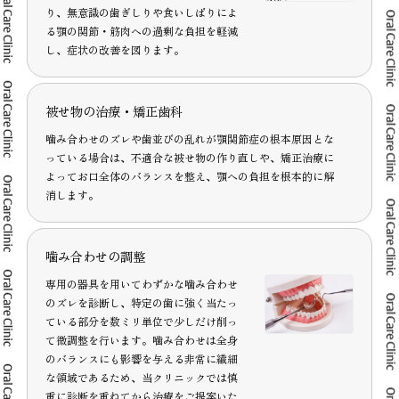
り、無意識の歯ぎしりや食いしばりによ
る顎の関節・筋肉への過剰な負担を軽減
し、症状の改善を図ります。
被せ物の治療・矯正歯科
噛み合わせのズレや歯並びの乱れが顎関節症の根本原因とな
っている場合は、不適合な被せ物の作り直しや、矯正治療に
よってお口全体のバランスを整え、顎への負担を根本的に解
消します。
噛み合わせの調整
専用の器具を用いてわずかな噛み合わせ
のズレを診断し、特定の歯に強く当たっ
ている部分を数ミリ単位で少しだけ削っ
て微調整を行います。噛み合わせは全身
のバランスにも影響を与える非常に繊細
な領域であるため、当クリニックでは慎
重に診断を重ねてから治療をご提案いた