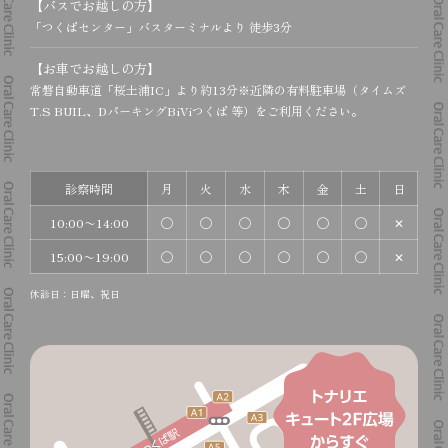
【バスでお越しの方】
「つくばセンター」バスターミナルより 徒歩3分
【お車でお越しの方】
常磐自動車道「桜土浦IC」より約13分
※近隣の有料駐車場（タイムズ
T.S BUIL、DパーキングBiViつくば 等）をご利用ください。
診察時間
月
火
水
木
金
土
日
10:00〜14:00
◯
◯
◯
◯
◯
◯
✕
15:00〜19:00
◯
◯
◯
◯
◯
◯
✕
休診日：日曜、祝日