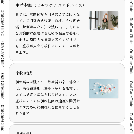
生活指導（セルフケアのアドバイス）
まずは、顎関節症を引き起こす原因とな
っている日常の悪習癖（頬杖、うつ伏せ
寝、片側噛みなど）を洗い出し、それら
を意識的に改善するための生活指導を行
います。原因となる癖を無くすだけで
も、症状が大きく緩和されるケースがあ
ります。
薬物療法
顎の痛みが強くて日常生活が辛い場合に
は、消炎鎮痛剤（痛み止め）を処方し、
まずは炎症と痛みを和らげます。また、
症状によっては顎の筋肉の過度な緊張を
ほぐすための筋弛緩剤を使用することも
あります。
運動療法