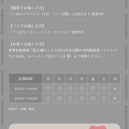
【電車でお越しの方】
つくばエクスプレス（TX）「つくば駅」A5出口より 徒歩3分
【バスでお越しの方】
「つくばセンター」バスターミナルより 徒歩3分
【お車でお越しの方】
常磐自動車道「桜土浦IC」より約13分
※近隣の有料駐車場（タイムズ
T.S BUIL、DパーキングBiViつくば 等）をご利用ください。
診察時間
月
火
水
木
金
土
日
10:00〜14:00
◯
◯
◯
◯
◯
◯
✕
15:00〜19:00
◯
◯
◯
◯
◯
◯
✕
休診日：日曜、祝日