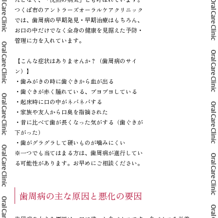
つくば市のアントラーズオーラルケアクリニック
では、歯周病の早期発見・早期治療はもちろん、
お口の中だけでなく全身の健康を見据えた予防・
管理に力を入れています。
【こんな症状はありませんか？（歯周病のサイ
ン）】
・歯みがきの時に歯ぐきから血が出る
・歯ぐきが赤く腫れている、ブヨブヨしている
・起床時に口の中がネバネバする
・家族や友人から口臭を指摘された
・昔に比べて歯が長くなった気がする（歯ぐきが
下がった）
・歯がグラグラして硬いものが噛みにくい
※一つでも当てはまる方は、歯周病が進行してい
る可能性があります。お早めにご相談ください。
歯周病の主な原因と悪化の要因