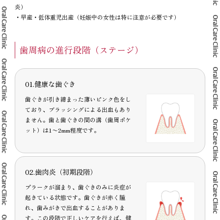
炎）
・早産・低体重児出産（妊娠中の女性は特に注意が必要です）
歯周病の進行段階（ステージ）
01.健康な歯ぐき
歯ぐきが引き締まった薄いピンク色をし
ており、ブラッシングによる出血もあり
ません。歯と歯ぐきの間の溝（歯周ポケ
ット）は1〜2mm程度です。
02.歯肉炎（初期段階）
プラークが溜まり、歯ぐきのみに炎症が
起きている状態です。歯ぐきが赤く腫
れ、歯みがきで出血することがありま
す。この段階で正しいケアを行えば、健