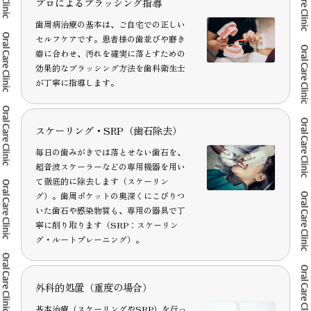
プロによるブラッシング指導
歯周病治療の基本は、ご自宅での正しい
セルフケアです。患者様の歯並びや磨き
癖に合わせ、汚れを確実に落とすための
効果的なブラッシング方法を歯科衛生士
が丁寧に指導します。
スケーリング・SRP（歯石除去）
毎日の歯みがきでは落とせない歯石を、
超音波スケーラーなどの専用機器を用い
て徹底的に除去します（スケーリン
グ）。歯周ポケットの奥深くにこびりつ
いた歯石や感染物質も、専用の器具で丁
寧に削り取ります（SRP：スケーリン
グ・ルートプレーニング）。
外科的処置（重度の場合）
基本治療（スケーリングやSRP）を行っ