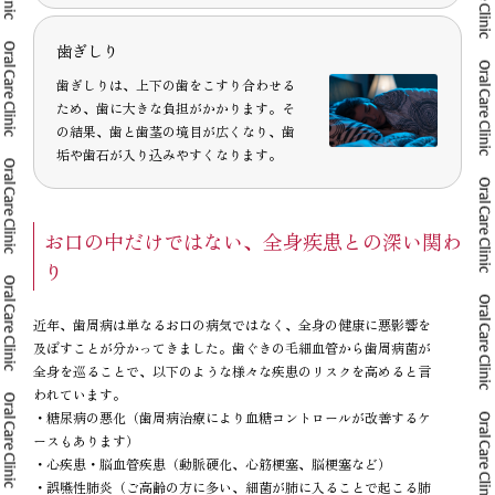
歯ぎしり
歯ぎしりは、上下の歯をこすり合わせる
ため、歯に大きな負担がかかります。そ
の結果、歯と歯茎の境目が広くなり、歯
垢や歯石が入り込みやすくなります。
お口の中だけではない、全身疾患との深い関わ
り
近年、歯周病は単なるお口の病気ではなく、全身の健康に悪影響を
及ぼすことが分かってきました。歯ぐきの毛細血管から歯周病菌が
全身を巡ることで、以下のような様々な疾患のリスクを高めると言
われています。
・糖尿病の悪化（歯周病治療により血糖コントロールが改善するケ
ースもあります）
・心疾患・脳血管疾患（動脈硬化、心筋梗塞、脳梗塞など）
・誤嚥性肺炎（ご高齢の方に多い、細菌が肺に入ることで起こる肺