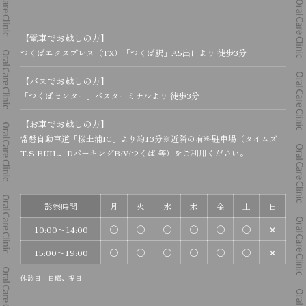
【電車でお越しの方】
つくばエクスプレス（TX）「つくば駅」A5出口より 徒歩3分
【バスでお越しの方】
「つくばセンター」バスターミナルより 徒歩3分
【お車でお越しの方】
常磐自動車道「桜土浦IC」より約13分
※近隣の有料駐車場（タイムズ
T.S BUIL、DパーキングBiViつくば 等）をご利用ください。
診察時間
月
火
水
木
金
土
日
10:00〜14:00
◯
◯
◯
◯
◯
◯
✕
15:00〜19:00
◯
◯
◯
◯
◯
◯
✕
休診日：日曜、祝日