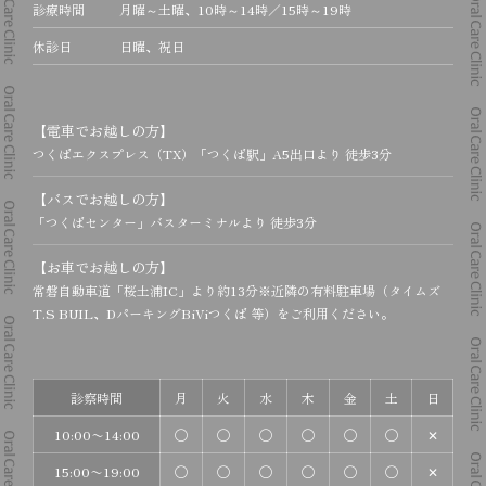
診療時間
月曜～土曜、10時～14時／15時～19時
休診日
日曜、祝日
【電車でお越しの方】
つくばエクスプレス（TX）「つくば駅」A5出口より 徒歩3分
【バスでお越しの方】
「つくばセンター」バスターミナルより 徒歩3分
【お車でお越しの方】
常磐自動車道「桜土浦IC」より約13分
※近隣の有料駐車場（タイムズ
T.S BUIL、DパーキングBiViつくば 等）をご利用ください。
診察時間
月
火
水
木
金
土
日
10:00〜14:00
◯
◯
◯
◯
◯
◯
✕
15:00〜19:00
◯
◯
◯
◯
◯
◯
✕