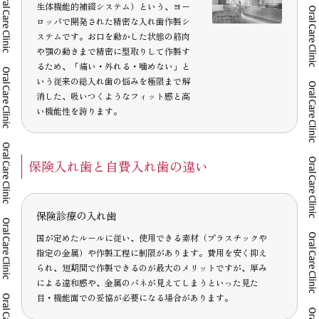
生体機能的補綴システム）という、ヨー
ロッパで開発された精密な入れ歯作製シ
ステムです。お口を動かした状態の筋肉
や顎の動きまで精密に型取りして作製す
るため、「痛い・外れる・噛めない」と
いう従来の総入れ歯の悩みを極限まで解
消した、吸いつくようなフィット感と高
い機能性を誇ります。
保険入れ歯と自費入れ歯の違い
保険診療の入れ歯
国が定めたルールに従い、使用できる素材（プラスチックや
指定の金属）や作製工程に制限があります。費用を安く抑え
られ、短期間で作製できるのが最大のメリットですが、厚み
による違和感や、金属のバネが見えてしまうといった見た
目・機能面での妥協が必要になる場合があります。