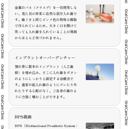
金属のバネ（クラスプ）を一切使用しな
い、見た目が非常に自然な部分入れ歯で
す。歯ぐきと同じピンク色の特殊な樹脂
で作られているため、大きく口を開けて
笑っても入れ歯を入れていることが周囲
からほとんど気づかれません。
インプラントオーバーデンチャー
顎の骨に数本のインプラント（人工歯
根）を埋め込み、そこに入れ歯をボタン
のようにしっかりと固定する治療法で
す。通常の総入れ歯のようにズレたり外
れたりする心配がなく、ご自身の歯のよ
うに力強く噛むことができます。
BPS義歯
BPS（Biofunctional Prosthetic System：